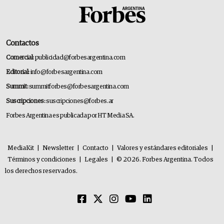
Contactos
Comercial:
publicidad@forbesargentina.com
Editorial:
info@forbesargentina.com
Summit:
summitforbes@forbesargentina.com
Suscripciones:
suscripciones@forbes.ar
Forbes Argentina es publicada por HT Media SA.
MediaKit
|
Newsletter
|
Contacto
|
Valores y estándares editoriales
|
Términos y condiciones
|
Legales
|
© 2026. Forbes Argentina. Todos
los derechos reservados.