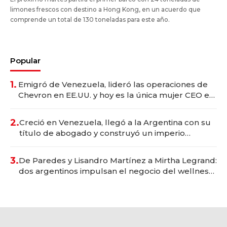
limones frescos con destino a Hong Kong, en un acuerdo que
comprende un total de 130 toneladas para este año.
Popular
1.
Emigró de Venezuela, lideró las operaciones de
Chevron en EE.UU. y hoy es la única mujer CEO en
Vaca Muerta
2.
Creció en Venezuela, llegó a la Argentina con su
título de abogado y construyó un imperio
gastronómico que revoluciona las marcas "fast
premium"
3.
De Paredes y Lisandro Martínez a Mirtha Legrand:
dos argentinos impulsan el negocio del wellness
deportivo y el cuidado corporal