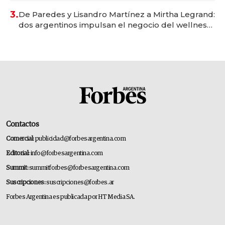
premium"
3.
De Paredes y Lisandro Martínez a Mirtha Legrand:
dos argentinos impulsan el negocio del wellness
deportivo y el cuidado corporal
Contactos
Comercial:
publicidad@forbesargentina.com
Editorial:
info@forbesargentina.com
Summit:
summitforbes@forbesargentina.com
Suscripciones:
suscripciones@forbes.ar
Forbes Argentina es publicada por HT Media SA.