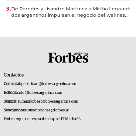
premium"
3.
De Paredes y Lisandro Martínez a Mirtha Legrand:
dos argentinos impulsan el negocio del wellness
deportivo y el cuidado corporal
Contactos
Comercial:
publicidad@forbesargentina.com
Editorial:
info@forbesargentina.com
Summit:
summitforbes@forbesargentina.com
Suscripciones:
suscripciones@forbes.ar
Forbes Argentina es publicada por HT Media SA.