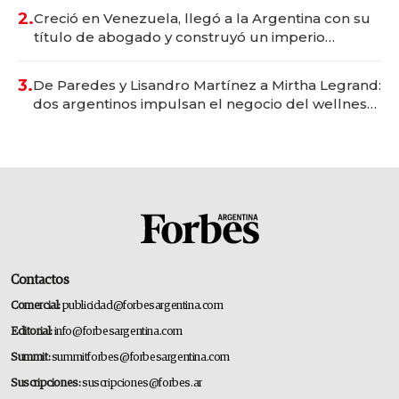
2.
Creció en Venezuela, llegó a la Argentina con su
título de abogado y construyó un imperio
gastronómico que revoluciona las marcas "fast
premium"
3.
De Paredes y Lisandro Martínez a Mirtha Legrand:
dos argentinos impulsan el negocio del wellness
deportivo y el cuidado corporal
Contactos
Comercial:
publicidad@forbesargentina.com
Editorial:
info@forbesargentina.com
Summit:
summitforbes@forbesargentina.com
Suscripciones:
suscripciones@forbes.ar