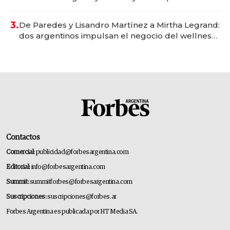
gastronómico que revoluciona las marcas "fast
premium"
3.
De Paredes y Lisandro Martínez a Mirtha Legrand:
dos argentinos impulsan el negocio del wellness
deportivo y el cuidado corporal
Contactos
Comercial:
publicidad@forbesargentina.com
Editorial:
info@forbesargentina.com
Summit:
summitforbes@forbesargentina.com
Suscripciones:
suscripciones@forbes.ar
Forbes Argentina es publicada por HT Media SA.