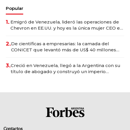
Popular
1.
Emigró de Venezuela, lideró las operaciones de
Chevron en EE.UU. y hoy es la única mujer CEO en
Vaca Muerta
2.
De científicas a empresarias: la camada del
CONICET que levantó más de US$ 40 millones
para fundar startups biotech
3.
Creció en Venezuela, llegó a la Argentina con su
título de abogado y construyó un imperio
gastronómico que revoluciona las marcas "fast
premium"
Contactos