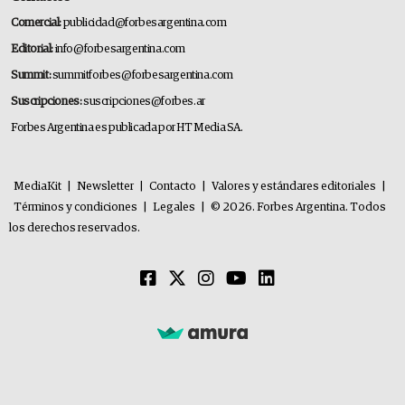
Comercial:
publicidad@forbesargentina.com
Editorial:
info@forbesargentina.com
Summit:
summitforbes@forbesargentina.com
Suscripciones:
suscripciones@forbes.ar
Forbes Argentina es publicada por HT Media SA.
MediaKit
|
Newsletter
|
Contacto
|
Valores y estándares editoriales
|
Términos y condiciones
|
Legales
|
© 2026. Forbes Argentina. Todos
los derechos reservados.