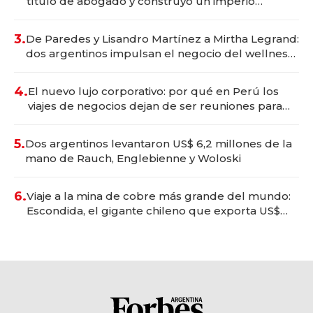
título de abogado y construyó un imperio
gastronómico que revoluciona las marcas "fast
premium"
3.
De Paredes y Lisandro Martínez a Mirtha Legrand:
dos argentinos impulsan el negocio del wellness
deportivo y el cuidado corporal
4.
El nuevo lujo corporativo: por qué en Perú los
viajes de negocios dejan de ser reuniones para
convertirse en experiencias transformadoras
5.
Dos argentinos levantaron US$ 6,2 millones de la
mano de Rauch, Englebienne y Woloski
6.
Viaje a la mina de cobre más grande del mundo:
Escondida, el gigante chileno que exporta US$
14.000 millones anuales