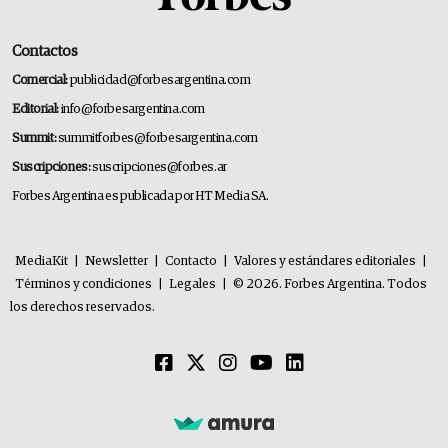
Contactos
Comercial:
publicidad@forbesargentina.com
Editorial:
info@forbesargentina.com
Summit:
summitforbes@forbesargentina.com
Suscripciones:
suscripciones@forbes.ar
Forbes Argentina es publicada por HT Media SA.
MediaKit
|
Newsletter
|
Contacto
|
Valores y estándares editoriales
|
Términos y condiciones
|
Legales
|
© 2026. Forbes Argentina. Todos
los derechos reservados.