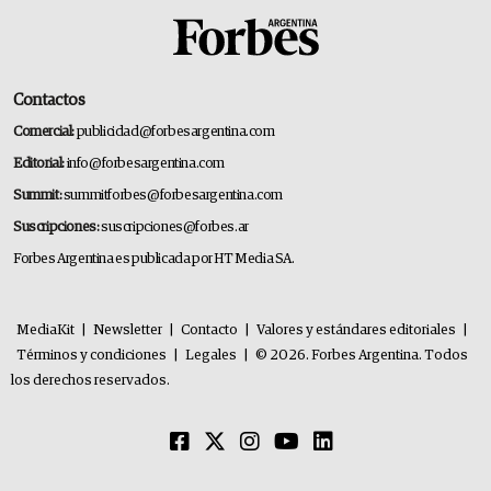
Contactos
Comercial:
publicidad@forbesargentina.com
Editorial:
info@forbesargentina.com
Summit:
summitforbes@forbesargentina.com
Suscripciones:
suscripciones@forbes.ar
Forbes Argentina es publicada por HT Media SA.
MediaKit
|
Newsletter
|
Contacto
|
Valores y estándares editoriales
|
Términos y condiciones
|
Legales
|
© 2026. Forbes Argentina. Todos
los derechos reservados.