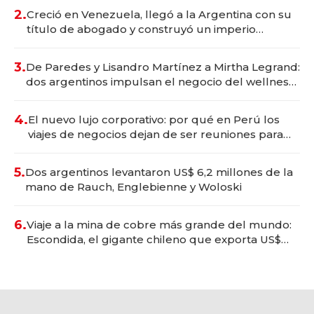
2.
Creció en Venezuela, llegó a la Argentina con su
título de abogado y construyó un imperio
gastronómico que revoluciona las marcas "fast
premium"
3.
De Paredes y Lisandro Martínez a Mirtha Legrand:
dos argentinos impulsan el negocio del wellness
deportivo y el cuidado corporal
4.
El nuevo lujo corporativo: por qué en Perú los
viajes de negocios dejan de ser reuniones para
convertirse en experiencias transformadoras
5.
Dos argentinos levantaron US$ 6,2 millones de la
mano de Rauch, Englebienne y Woloski
6.
Viaje a la mina de cobre más grande del mundo:
Escondida, el gigante chileno que exporta US$
14.000 millones anuales