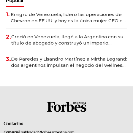
Popular
1.
Emigró de Venezuela, lideró las operaciones de
Chevron en EE.UU. y hoy es la única mujer CEO en
Vaca Muerta
2.
Creció en Venezuela, llegó a la Argentina con su
título de abogado y construyó un imperio
gastronómico que revoluciona las marcas "fast
premium"
3.
De Paredes y Lisandro Martínez a Mirtha Legrand:
dos argentinos impulsan el negocio del wellness
deportivo y el cuidado corporal
Contactos
Comercial:
publicidad@forbesargentina.com