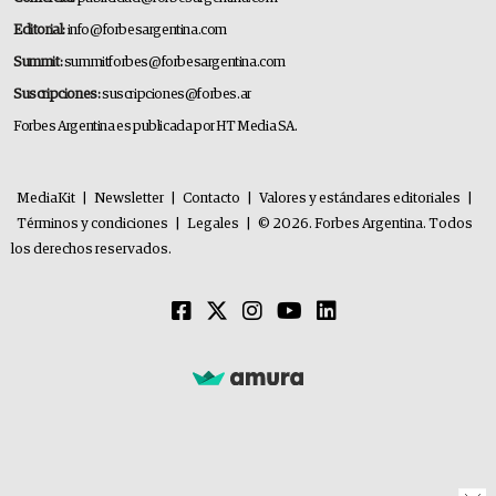
Editorial:
info@forbesargentina.com
Summit:
summitforbes@forbesargentina.com
Suscripciones:
suscripciones@forbes.ar
Forbes Argentina es publicada por HT Media SA.
MediaKit
|
Newsletter
|
Contacto
|
Valores y estándares editoriales
|
Términos y condiciones
|
Legales
|
© 2026. Forbes Argentina. Todos
los derechos reservados.