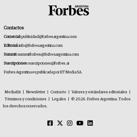
Contactos
Comercial:
publicidad@forbesargentina.com
Editorial:
info@forbesargentina.com
Summit:
summitforbes@forbesargentina.com
Suscripciones:
suscripciones@forbes.ar
Forbes Argentina es publicada por HT Media SA.
MediaKit
|
Newsletter
|
Contacto
|
Valores y estándares editoriales
|
Términos y condiciones
|
Legales
|
© 2026. Forbes Argentina. Todos
los derechos reservados.