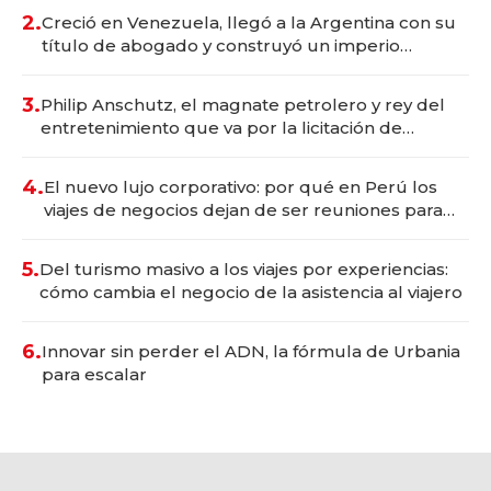
2.
Creció en Venezuela, llegó a la Argentina con su
título de abogado y construyó un imperio
gastronómico que revoluciona las marcas "fast
premium"
3.
Philip Anschutz, el magnate petrolero y rey del
entretenimiento que va por la licitación de
Tecnópolis junto a Fénix
4.
El nuevo lujo corporativo: por qué en Perú los
viajes de negocios dejan de ser reuniones para
convertirse en experiencias transformadoras
5.
Del turismo masivo a los viajes por experiencias:
cómo cambia el negocio de la asistencia al viajero
6.
Innovar sin perder el ADN, la fórmula de Urbania
para escalar