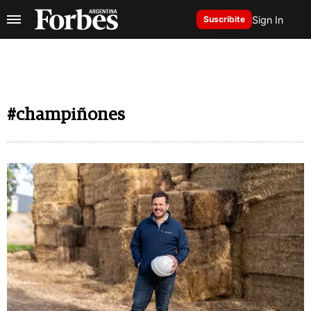
Sign In
Suscribite
#champiñones