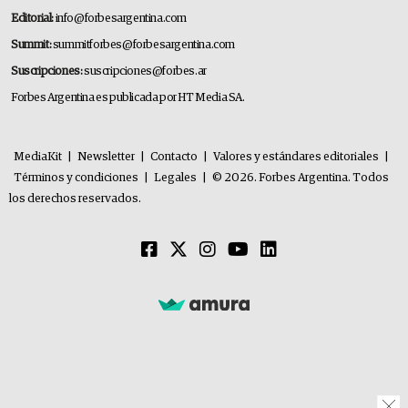
Editorial:
info@forbesargentina.com
Summit:
summitforbes@forbesargentina.com
Suscripciones:
suscripciones@forbes.ar
Forbes Argentina es publicada por HT Media SA.
MediaKit
|
Newsletter
|
Contacto
|
Valores y estándares editoriales
|
Términos y condiciones
|
Legales
|
© 2026. Forbes Argentina. Todos
los derechos reservados.