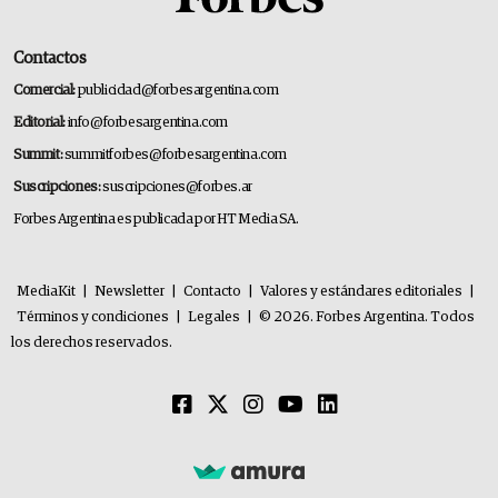
Contactos
Comercial:
publicidad@forbesargentina.com
Editorial:
info@forbesargentina.com
Summit:
summitforbes@forbesargentina.com
Suscripciones:
suscripciones@forbes.ar
Forbes Argentina es publicada por HT Media SA.
MediaKit
|
Newsletter
|
Contacto
|
Valores y estándares editoriales
|
Términos y condiciones
|
Legales
|
© 2026. Forbes Argentina. Todos
los derechos reservados.