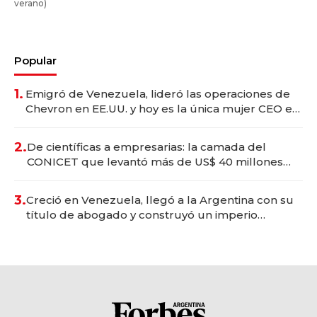
verano)
Popular
1.
Emigró de Venezuela, lideró las operaciones de
Chevron en EE.UU. y hoy es la única mujer CEO en
Vaca Muerta
2.
De científicas a empresarias: la camada del
CONICET que levantó más de US$ 40 millones
para fundar startups biotech
3.
Creció en Venezuela, llegó a la Argentina con su
título de abogado y construyó un imperio
gastronómico que revoluciona las marcas "fast
premium"