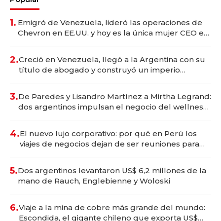
1.
Emigró de Venezuela, lideró las operaciones de
Chevron en EE.UU. y hoy es la única mujer CEO en
Vaca Muerta
2.
Creció en Venezuela, llegó a la Argentina con su
título de abogado y construyó un imperio
gastronómico que revoluciona las marcas "fast
premium"
3.
De Paredes y Lisandro Martínez a Mirtha Legrand:
dos argentinos impulsan el negocio del wellness
deportivo y el cuidado corporal
4.
El nuevo lujo corporativo: por qué en Perú los
viajes de negocios dejan de ser reuniones para
convertirse en experiencias transformadoras
5.
Dos argentinos levantaron US$ 6,2 millones de la
mano de Rauch, Englebienne y Woloski
6.
Viaje a la mina de cobre más grande del mundo:
Escondida, el gigante chileno que exporta US$