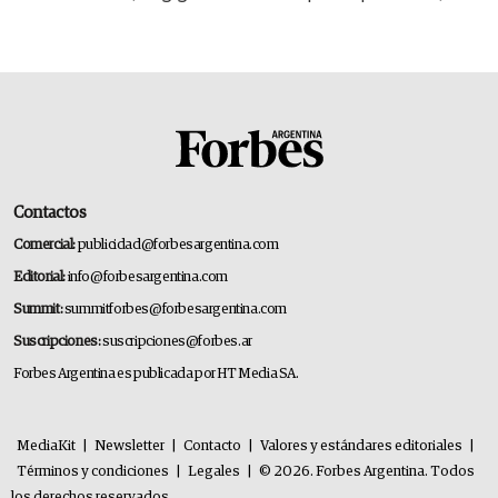
14.000 millones anuales
Contactos
Comercial:
publicidad@forbesargentina.com
Editorial:
info@forbesargentina.com
Summit:
summitforbes@forbesargentina.com
Suscripciones:
suscripciones@forbes.ar
Forbes Argentina es publicada por HT Media SA.
MediaKit
|
Newsletter
|
Contacto
|
Valores y estándares editoriales
|
Términos y condiciones
|
Legales
|
© 2026. Forbes Argentina. Todos
los derechos reservados.