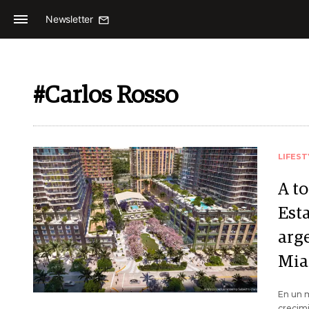
Newsletter
#Carlos Rosso
LIFEST
A t
Est
arg
Mia
En un 
crecimi