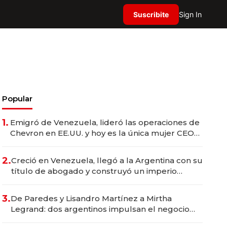
Suscribite
Sign In
Popular
1.
Emigró de Venezuela, lideró las operaciones de
Chevron en EE.UU. y hoy es la única mujer CEO
en Vaca Muerta
2.
Creció en Venezuela, llegó a la Argentina con su
título de abogado y construyó un imperio
gastronómico que revoluciona las marcas "fast
premium"
3.
De Paredes y Lisandro Martínez a Mirtha
Legrand: dos argentinos impulsan el negocio
del wellness deportivo y el cuidado corporal