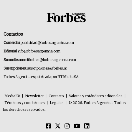
Contactos
Comercial:
publicidad@forbesargentina.com
Editorial:
info@forbesargentina.com
Summit:
summitforbes@forbesargentina.com
Suscripciones:
suscripciones@forbes.ar
Forbes Argentina es publicada por HT Media SA.
MediaKit
|
Newsletter
|
Contacto
|
Valores y estándares editoriales
|
Términos y condiciones
|
Legales
|
© 2026. Forbes Argentina. Todos
los derechos reservados.