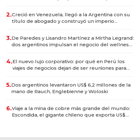
Vaca Muerta
2.
Creció en Venezuela, llegó a la Argentina con su
título de abogado y construyó un imperio
gastronómico que revoluciona las marcas "fast
premium"
3.
De Paredes y Lisandro Martínez a Mirtha Legrand:
dos argentinos impulsan el negocio del wellness
deportivo y el cuidado corporal
4.
El nuevo lujo corporativo: por qué en Perú los
viajes de negocios dejan de ser reuniones para
convertirse en experiencias transformadoras
5.
Dos argentinos levantaron US$ 6,2 millones de la
mano de Rauch, Englebienne y Woloski
6.
Viaje a la mina de cobre más grande del mundo:
Escondida, el gigante chileno que exporta US$
14.000 millones anuales