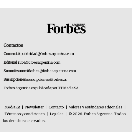
Contactos
Comercial:
publicidad@forbesargentina.com
Editorial:
info@forbesargentina.com
Summit:
summitforbes@forbesargentina.com
Suscripciones:
suscripciones@forbes.ar
Forbes Argentina es publicada por HT Media SA.
MediaKit
|
Newsletter
|
Contacto
|
Valores y estándares editoriales
|
Términos y condiciones
|
Legales
|
© 2026. Forbes Argentina. Todos
los derechos reservados.