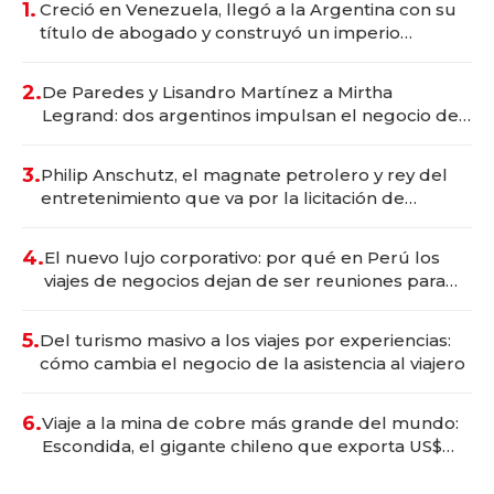
1.
Creció en Venezuela, llegó a la Argentina con su
título de abogado y construyó un imperio
gastronómico que revoluciona las marcas "fast
premium"
2.
De Paredes y Lisandro Martínez a Mirtha
Legrand: dos argentinos impulsan el negocio del
wellness deportivo y el cuidado corporal
3.
Philip Anschutz, el magnate petrolero y rey del
entretenimiento que va por la licitación de
Tecnópolis junto a Fénix
4.
El nuevo lujo corporativo: por qué en Perú los
viajes de negocios dejan de ser reuniones para
convertirse en experiencias transformadoras
5.
Del turismo masivo a los viajes por experiencias:
cómo cambia el negocio de la asistencia al viajero
6.
Viaje a la mina de cobre más grande del mundo:
Escondida, el gigante chileno que exporta US$
14.000 millones anuales