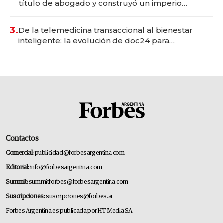
título de abogado y construyó un imperio
gastronómico que revoluciona las marcas "fast
premium"
3.
De la telemedicina transaccional al bienestar
inteligente: la evolución de doc24 para
transformar a las organizaciones
Contactos
Comercial:
publicidad@forbesargentina.com
Editorial:
info@forbesargentina.com
Summit:
summitforbes@forbesargentina.com
Suscripciones:
suscripciones@forbes.ar
Forbes Argentina es publicada por HT Media SA.