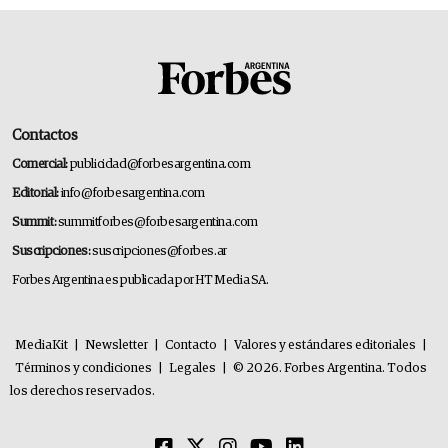
Contactos
Comercial:
publicidad@forbesargentina.com
Editorial:
info@forbesargentina.com
Summit:
summitforbes@forbesargentina.com
Suscripciones:
suscripciones@forbes.ar
Forbes Argentina es publicada por HT Media SA.
MediaKit
|
Newsletter
|
Contacto
|
Valores y estándares editoriales
|
Términos y condiciones
|
Legales
|
© 2026. Forbes Argentina. Todos
los derechos reservados.