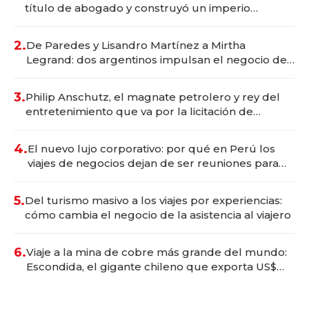
título de abogado y construyó un imperio
gastronómico que revoluciona las marcas "fast
premium"
2.
De Paredes y Lisandro Martínez a Mirtha
Legrand: dos argentinos impulsan el negocio del
wellness deportivo y el cuidado corporal
3.
Philip Anschutz, el magnate petrolero y rey del
entretenimiento que va por la licitación de
Tecnópolis junto a Fénix
4.
El nuevo lujo corporativo: por qué en Perú los
viajes de negocios dejan de ser reuniones para
convertirse en experiencias transformadoras
5.
Del turismo masivo a los viajes por experiencias:
cómo cambia el negocio de la asistencia al viajero
6.
Viaje a la mina de cobre más grande del mundo:
Escondida, el gigante chileno que exporta US$
14.000 millones anuales