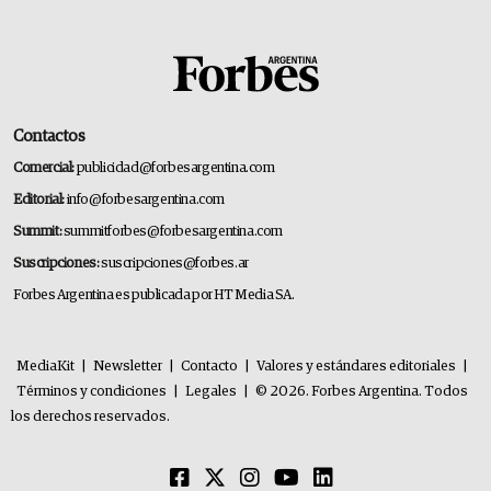
Contactos
Comercial:
publicidad@forbesargentina.com
Editorial:
info@forbesargentina.com
Summit:
summitforbes@forbesargentina.com
Suscripciones:
suscripciones@forbes.ar
Forbes Argentina es publicada por HT Media SA.
MediaKit
|
Newsletter
|
Contacto
|
Valores y estándares editoriales
|
Términos y condiciones
|
Legales
|
© 2026. Forbes Argentina. Todos
los derechos reservados.