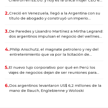
Chevron en EE.UU. y hoy es la única mujer CEO en
Vaca Muerta
2.
Creció en Venezuela, llegó a la Argentina con su
título de abogado y construyó un imperio
gastronómico que revoluciona las marcas "fast
premium"
3.
De Paredes y Lisandro Martínez a Mirtha Legrand:
dos argentinos impulsan el negocio del wellness
deportivo y el cuidado corporal
4.
Philip Anschutz, el magnate petrolero y rey del
entretenimiento que va por la licitación de
Tecnópolis junto a Fénix
5.
El nuevo lujo corporativo: por qué en Perú los
viajes de negocios dejan de ser reuniones para
convertirse en experiencias transformadoras
6.
Dos argentinos levantaron US$ 6,2 millones de la
mano de Rauch, Englebienne y Woloski