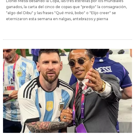
Lionel Messi besando la Copa, las tres estrellas por los mundiales
ganados, la carta del cinco de copas que "predijo" la consagración,
"algo del Dibu" y las frases "Qué mirá, bobo" o "Elijo creer" se
eternizaron esta semana en nalgas, antebrazos y pierna