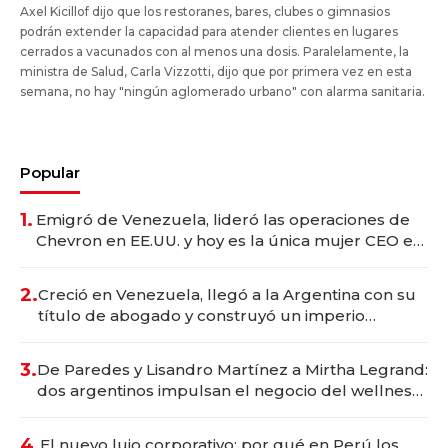
Axel Kicillof dijo que los restoranes, bares, clubes o gimnasios
podrán extender la capacidad para atender clientes en lugares
cerrados a vacunados con al menos una dosis. Paralelamente, la
ministra de Salud, Carla Vizzotti, dijo que por primera vez en esta
semana, no hay "ningún aglomerado urbano" con alarma sanitaria.
Popular
1.
Emigró de Venezuela, lideró las operaciones de
Chevron en EE.UU. y hoy es la única mujer CEO en
Vaca Muerta
2.
Creció en Venezuela, llegó a la Argentina con su
título de abogado y construyó un imperio
gastronómico que revoluciona las marcas "fast
premium"
3.
De Paredes y Lisandro Martínez a Mirtha Legrand:
dos argentinos impulsan el negocio del wellness
deportivo y el cuidado corporal
4.
El nuevo lujo corporativo: por qué en Perú los