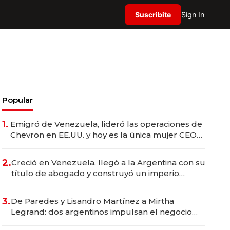
Suscribite
Sign In
Popular
1.
Emigró de Venezuela, lideró las operaciones de
Chevron en EE.UU. y hoy es la única mujer CEO
en Vaca Muerta
2.
Creció en Venezuela, llegó a la Argentina con su
título de abogado y construyó un imperio
gastronómico que revoluciona las marcas "fast
premium"
3.
De Paredes y Lisandro Martínez a Mirtha
Legrand: dos argentinos impulsan el negocio
del wellness deportivo y el cuidado corporal