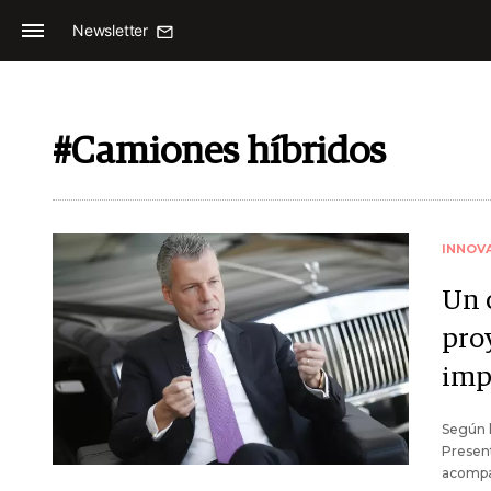
Newsletter
#Camiones híbridos
INNOV
Un 
pro
imp
Según l
Present
acompañ