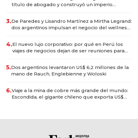
título de abogado y construyó un imperio
gastronómico que revoluciona las marcas "fast
premium"
3.
De Paredes y Lisandro Martínez a Mirtha Legrand:
dos argentinos impulsan el negocio del wellness
deportivo y el cuidado corporal
4.
El nuevo lujo corporativo: por qué en Perú los
viajes de negocios dejan de ser reuniones para
convertirse en experiencias transformadoras
5.
Dos argentinos levantaron US$ 6,2 millones de la
mano de Rauch, Englebienne y Woloski
6.
Viaje a la mina de cobre más grande del mundo:
Escondida, el gigante chileno que exporta US$
14.000 millones anuales