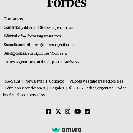
Contactos
Comercial:
publicidad@forbesargentina.com
Editorial:
info@forbesargentina.com
Summit:
summitforbes@forbesargentina.com
Suscripciones:
suscripciones@forbes.ar
Forbes Argentina es publicada por HT Media SA.
MediaKit
|
Newsletter
|
Contacto
|
Valores y estándares editoriales
|
Términos y condiciones
|
Legales
|
© 2026. Forbes Argentina. Todos
los derechos reservados.