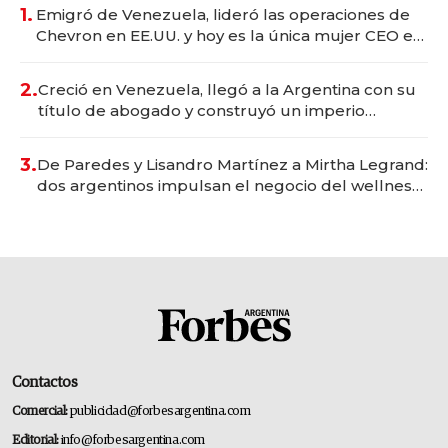
1.
Emigró de Venezuela, lideró las operaciones de
Chevron en EE.UU. y hoy es la única mujer CEO en
Vaca Muerta
2.
Creció en Venezuela, llegó a la Argentina con su
título de abogado y construyó un imperio
gastronómico que revoluciona las marcas "fast
premium"
3.
De Paredes y Lisandro Martínez a Mirtha Legrand:
dos argentinos impulsan el negocio del wellness
deportivo y el cuidado corporal
Contactos
Comercial:
publicidad@forbesargentina.com
Editorial:
info@forbesargentina.com