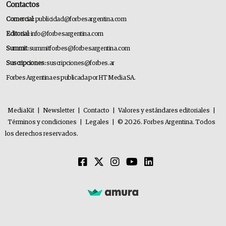
Contactos
Comercial:
publicidad@forbesargentina.com
Editorial:
info@forbesargentina.com
Summit:
summitforbes@forbesargentina.com
Suscripciones:
suscripciones@forbes.ar
Forbes Argentina es publicada por HT Media SA.
MediaKit
|
Newsletter
|
Contacto
|
Valores y estándares editoriales
|
Términos y condiciones
|
Legales
|
© 2026. Forbes Argentina. Todos
los derechos reservados.