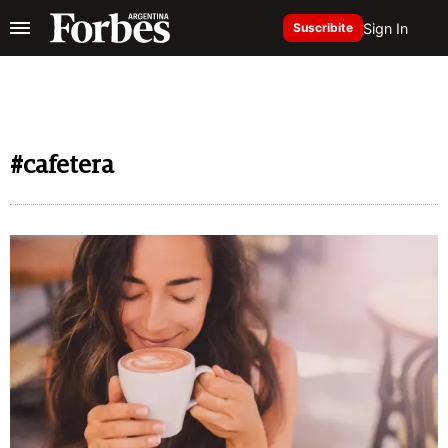
Sign In
Suscribite
#cafetera