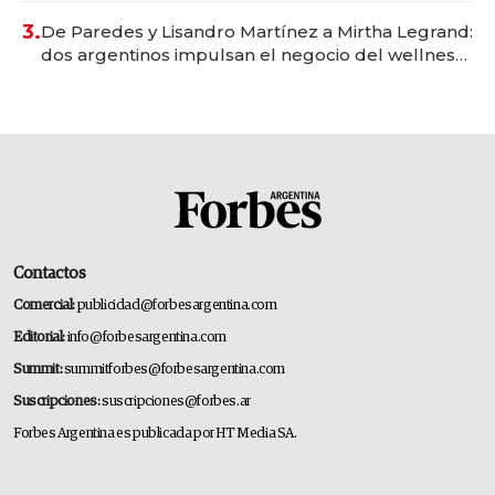
premium"
3.
De Paredes y Lisandro Martínez a Mirtha Legrand:
dos argentinos impulsan el negocio del wellness
deportivo y el cuidado corporal
Contactos
Comercial:
publicidad@forbesargentina.com
Editorial:
info@forbesargentina.com
Summit:
summitforbes@forbesargentina.com
Suscripciones:
suscripciones@forbes.ar
Forbes Argentina es publicada por HT Media SA.