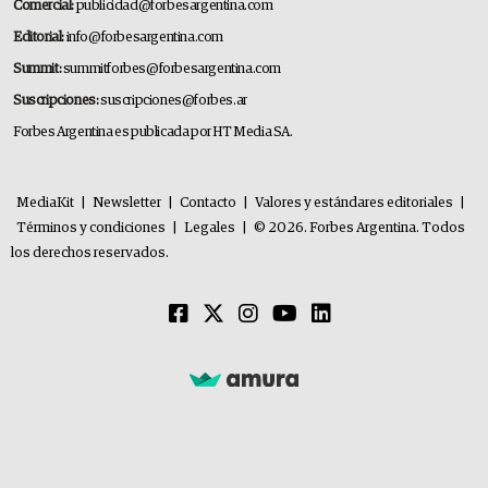
Comercial:
publicidad@forbesargentina.com
Editorial:
info@forbesargentina.com
Summit:
summitforbes@forbesargentina.com
Suscripciones:
suscripciones@forbes.ar
Forbes Argentina es publicada por HT Media SA.
MediaKit
|
Newsletter
|
Contacto
|
Valores y estándares editoriales
|
Términos y condiciones
|
Legales
|
© 2026. Forbes Argentina. Todos
los derechos reservados.