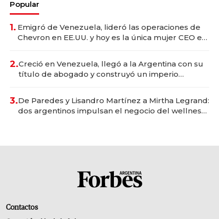
Popular
1.
Emigró de Venezuela, lideró las operaciones de
Chevron en EE.UU. y hoy es la única mujer CEO en
Vaca Muerta
2.
Creció en Venezuela, llegó a la Argentina con su
título de abogado y construyó un imperio
gastronómico que revoluciona las marcas "fast
premium"
3.
De Paredes y Lisandro Martínez a Mirtha Legrand:
dos argentinos impulsan el negocio del wellness
deportivo y el cuidado corporal
Contactos