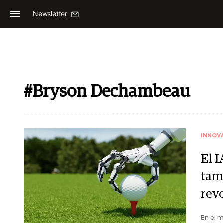
Newsletter
#Bryson Dechambeau
INNOV
El I
tamb
rev
En el m