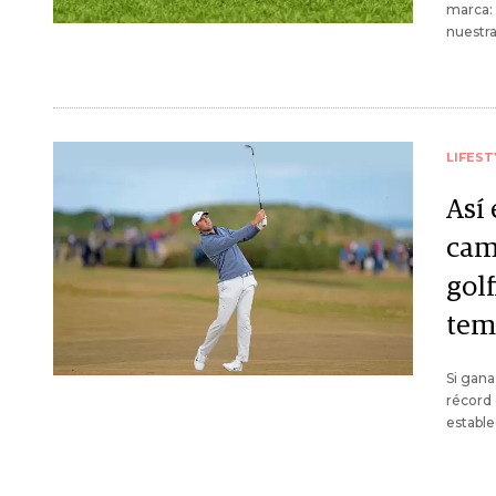
marca: 
nuestra
LIFEST
Así 
cam
golf
tem
Si gana
récord
estable