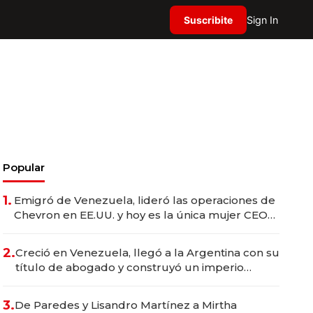
Suscribite
Sign In
Popular
1.
Emigró de Venezuela, lideró las operaciones de
Chevron en EE.UU. y hoy es la única mujer CEO
en Vaca Muerta
2.
Creció en Venezuela, llegó a la Argentina con su
título de abogado y construyó un imperio
gastronómico que revoluciona las marcas "fast
premium"
3.
De Paredes y Lisandro Martínez a Mirtha