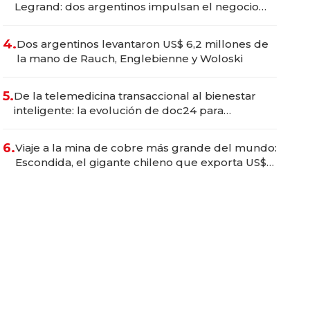
Legrand: dos argentinos impulsan el negocio
del wellness deportivo y el cuidado corporal
4.
Dos argentinos levantaron US$ 6,2 millones de
la mano de Rauch, Englebienne y Woloski
5.
De la telemedicina transaccional al bienestar
inteligente: la evolución de doc24 para
transformar a las organizaciones
6.
Viaje a la mina de cobre más grande del mundo:
Escondida, el gigante chileno que exporta US$
14.000 millones anuales