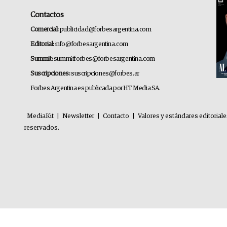
Contactos
Comercial:
publicidad@forbesargentina.com
Editorial:
info@forbesargentina.com
Summit:
summitforbes@forbesargentina.com
Suscripciones:
suscripciones@forbes.ar
Forbes Argentina es publicada por HT Media SA.
MediaKit
|
Newsletter
|
Contacto
|
Valores y estándares editorial
reservados.