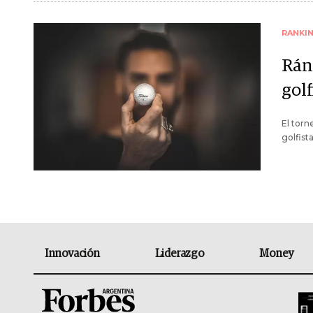
RANKI
Rán
gol
El torn
golfist
Innovación
Liderazgo
Money