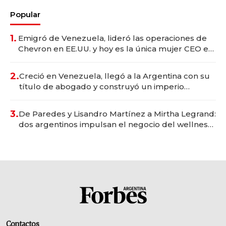
Popular
1.
Emigró de Venezuela, lideró las operaciones de
Chevron en EE.UU. y hoy es la única mujer CEO en
Vaca Muerta
2.
Creció en Venezuela, llegó a la Argentina con su
título de abogado y construyó un imperio
gastronómico que revoluciona las marcas "fast
premium"
3.
De Paredes y Lisandro Martínez a Mirtha Legrand:
dos argentinos impulsan el negocio del wellness
deportivo y el cuidado corporal
Contactos