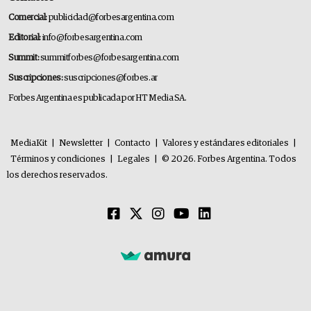
Comercial:
publicidad@forbesargentina.com
Editorial:
info@forbesargentina.com
Summit:
summitforbes@forbesargentina.com
Suscripciones:
suscripciones@forbes.ar
Forbes Argentina es publicada por HT Media SA.
MediaKit
|
Newsletter
|
Contacto
|
Valores y estándares editoriales
|
Términos y condiciones
|
Legales
|
© 2026. Forbes Argentina. Todos
los derechos reservados.