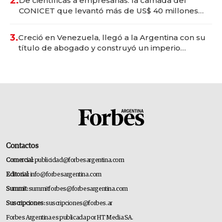
2.
De científicas a empresarias: la camada del
CONICET que levantó más de US$ 40 millones
para fundar startups biotech
3.
Creció en Venezuela, llegó a la Argentina con su
título de abogado y construyó un imperio
gastronómico que revoluciona las marcas "fast
premium"
Contactos
Comercial:
publicidad@forbesargentina.com
Editorial:
info@forbesargentina.com
Summit:
summitforbes@forbesargentina.com
Suscripciones:
suscripciones@forbes.ar
Forbes Argentina es publicada por HT Media SA.