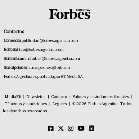
Contactos
Comercial:
publicidad@forbesargentina.com
Editorial:
info@forbesargentina.com
Summit:
summitforbes@forbesargentina.com
Suscripciones:
suscripciones@forbes.ar
Forbes Argentina es publicada por HT Media SA.
MediaKit
|
Newsletter
|
Contacto
|
Valores y estándares editoriales
|
Términos y condiciones
|
Legales
|
© 2026. Forbes Argentina. Todos
los derechos reservados.