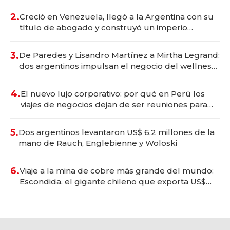
2.
Creció en Venezuela, llegó a la Argentina con su
título de abogado y construyó un imperio
gastronómico que revoluciona las marcas "fast
premium"
3.
De Paredes y Lisandro Martínez a Mirtha Legrand:
dos argentinos impulsan el negocio del wellness
deportivo y el cuidado corporal
4.
El nuevo lujo corporativo: por qué en Perú los
viajes de negocios dejan de ser reuniones para
convertirse en experiencias transformadoras
5.
Dos argentinos levantaron US$ 6,2 millones de la
mano de Rauch, Englebienne y Woloski
6.
Viaje a la mina de cobre más grande del mundo:
Escondida, el gigante chileno que exporta US$
14.000 millones anuales