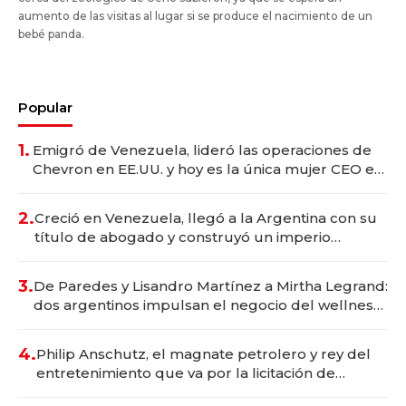
aumento de las visitas al lugar si se produce el nacimiento de un
bebé panda.
Popular
1.
Emigró de Venezuela, lideró las operaciones de
Chevron en EE.UU. y hoy es la única mujer CEO en
Vaca Muerta
2.
Creció en Venezuela, llegó a la Argentina con su
título de abogado y construyó un imperio
gastronómico que revoluciona las marcas "fast
premium"
3.
De Paredes y Lisandro Martínez a Mirtha Legrand:
dos argentinos impulsan el negocio del wellness
deportivo y el cuidado corporal
4.
Philip Anschutz, el magnate petrolero y rey del
entretenimiento que va por la licitación de
Tecnópolis junto a Fénix