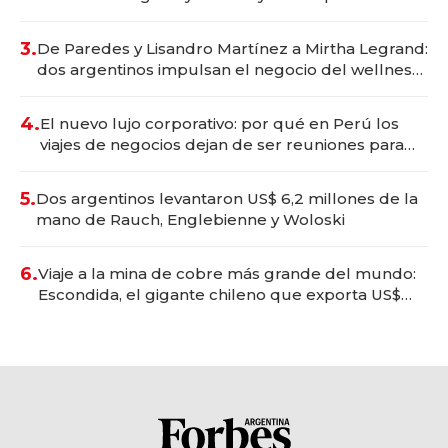
gastronómico que revoluciona las marcas "fast
premium"
3.
De Paredes y Lisandro Martínez a Mirtha Legrand:
dos argentinos impulsan el negocio del wellness
deportivo y el cuidado corporal
4.
El nuevo lujo corporativo: por qué en Perú los
viajes de negocios dejan de ser reuniones para
convertirse en experiencias transformadoras
5.
Dos argentinos levantaron US$ 6,2 millones de la
mano de Rauch, Englebienne y Woloski
6.
Viaje a la mina de cobre más grande del mundo:
Escondida, el gigante chileno que exporta US$
14.000 millones anuales