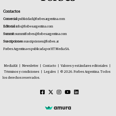
Contactos
Comercial:
publicidad@forbesargentina.com
Editorial:
info@forbesargentina.com
Summit:
summitforbes@forbesargentina.com
Suscripciones:
suscripciones@forbes.ar
Forbes Argentina es publicada por HT Media SA.
MediaKit
|
Newsletter
|
Contacto
|
Valores y estándares editoriales
|
Términos y condiciones
|
Legales
|
© 2026. Forbes Argentina. Todos
los derechos reservados.