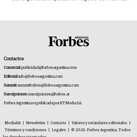
deportivo y el cuidado corporal
Contactos
Comercial:
publicidad@forbesargentina.com
Editorial:
info@forbesargentina.com
Summit:
summitforbes@forbesargentina.com
Suscripciones:
suscripciones@forbes.ar
Forbes Argentina es publicada por HT Media SA.
MediaKit
|
Newsletter
|
Contacto
|
Valores y estándares editoriales
|
Términos y condiciones
|
Legales
|
© 2026. Forbes Argentina. Todos