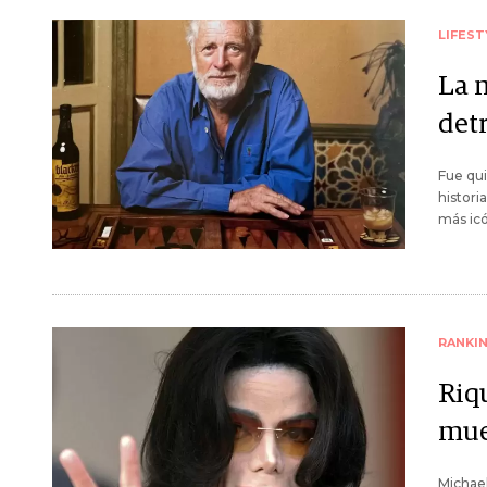
LIFEST
La 
det
Fue qu
histori
más icó
RANKI
Riq
mue
Michae