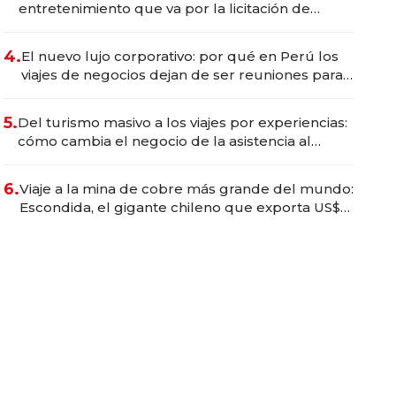
entretenimiento que va por la licitación de
Tecnópolis junto a Fénix
4.
El nuevo lujo corporativo: por qué en Perú los
viajes de negocios dejan de ser reuniones para
convertirse en experiencias transformadoras
5.
Del turismo masivo a los viajes por experiencias:
cómo cambia el negocio de la asistencia al
viajero
6.
Viaje a la mina de cobre más grande del mundo:
Escondida, el gigante chileno que exporta US$
14.000 millones anuales