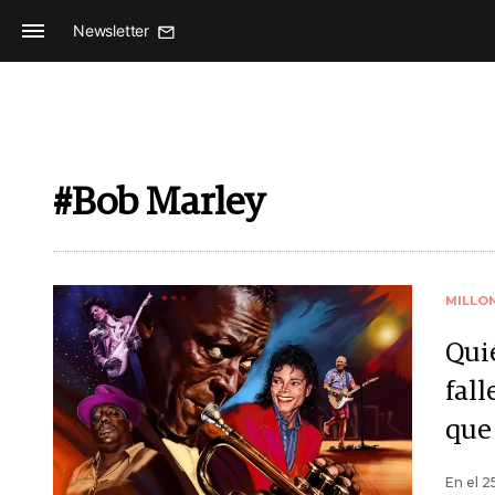
Newsletter
#Bob Marley
MILLO
Qui
fal
que
En el 2