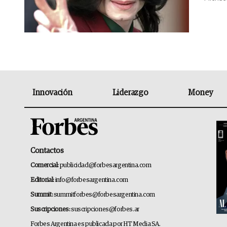
Innovación
Liderazgo
Money
Contactos
Comercial:
publicidad@forbesargentina.com
Editorial:
info@forbesargentina.com
Summit:
summitforbes@forbesargentina.com
Suscripciones:
suscripciones@forbes.ar
Forbes Argentina es publicada por HT Media SA.