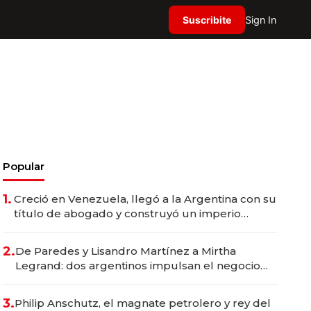
Suscribite
Sign In
Popular
1.
Creció en Venezuela, llegó a la Argentina con su
título de abogado y construyó un imperio
gastronómico que revoluciona las marcas "fast
premium"
2.
De Paredes y Lisandro Martínez a Mirtha
Legrand: dos argentinos impulsan el negocio
del wellness deportivo y el cuidado corporal
3.
Philip Anschutz, el magnate petrolero y rey del