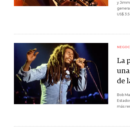
y Jimmy
genera
US$ 3.5
NEGOC
La 
una
de l
Bob Mar
Estados
más ren