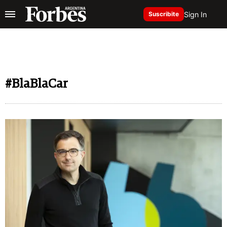
Sign In
Suscribite
#BlaBlaCar