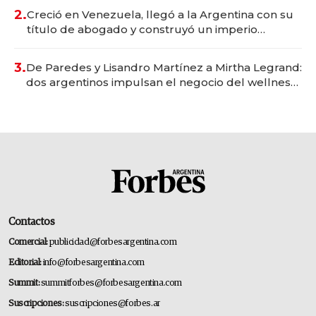
2.
Creció en Venezuela, llegó a la Argentina con su
título de abogado y construyó un imperio
gastronómico que revoluciona las marcas "fast
premium"
3.
De Paredes y Lisandro Martínez a Mirtha Legrand:
dos argentinos impulsan el negocio del wellness
deportivo y el cuidado corporal
Contactos
Comercial:
publicidad@forbesargentina.com
Editorial:
info@forbesargentina.com
Summit:
summitforbes@forbesargentina.com
Suscripciones:
suscripciones@forbes.ar