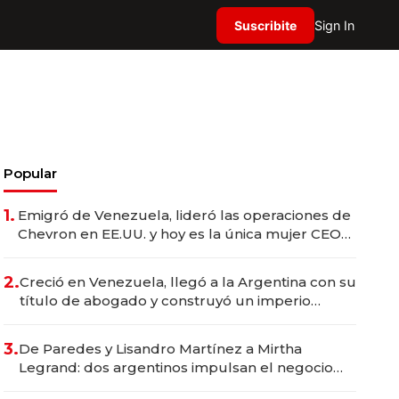
Suscribite
Sign In
Popular
1.
Emigró de Venezuela, lideró las operaciones de
Chevron en EE.UU. y hoy es la única mujer CEO
en Vaca Muerta
2.
Creció en Venezuela, llegó a la Argentina con su
título de abogado y construyó un imperio
gastronómico que revoluciona las marcas "fast
premium"
3.
De Paredes y Lisandro Martínez a Mirtha
Legrand: dos argentinos impulsan el negocio
del wellness deportivo y el cuidado corporal