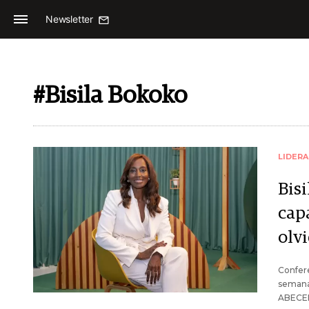
Newsletter
#Bisila Bokoko
LIDER
Bis
cap
olv
Confere
semana 
ABECE