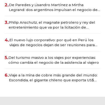
premium"
2.
De Paredes y Lisandro Martínez a Mirtha
Legrand: dos argentinos impulsan el negocio del
wellness deportivo y el cuidado corporal
3.
Philip Anschutz, el magnate petrolero y rey del
entretenimiento que va por la licitación de
Tecnópolis junto a Fénix
4.
El nuevo lujo corporativo: por qué en Perú los
viajes de negocios dejan de ser reuniones para
convertirse en experiencias transformadoras
5.
Del turismo masivo a los viajes por experiencias:
cómo cambia el negocio de la asistencia al viajero
6.
Viaje a la mina de cobre más grande del mundo:
Escondida, el gigante chileno que exporta US$
14.000 millones anuales