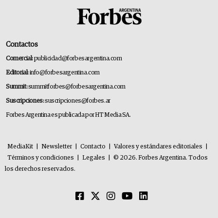
Contactos
Comercial:
publicidad@forbesargentina.com
Editorial:
info@forbesargentina.com
Summit:
summitforbes@forbesargentina.com
Suscripciones:
suscripciones@forbes.ar
Forbes Argentina es publicada por HT Media SA.
MediaKit
|
Newsletter
|
Contacto
|
Valores y estándares editoriales
|
Términos y condiciones
|
Legales
|
© 2026. Forbes Argentina. Todos
los derechos reservados.