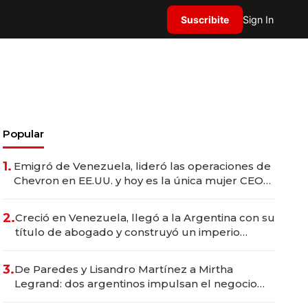
Suscribite
Sign In
Popular
1.
Emigró de Venezuela, lideró las operaciones de
Chevron en EE.UU. y hoy es la única mujer CEO
en Vaca Muerta
2.
Creció en Venezuela, llegó a la Argentina con su
título de abogado y construyó un imperio
gastronómico que revoluciona las marcas "fast
premium"
3.
De Paredes y Lisandro Martínez a Mirtha
Legrand: dos argentinos impulsan el negocio
del wellness deportivo y el cuidado corporal