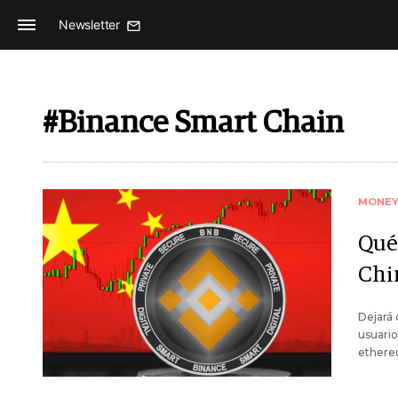
Newsletter
#Binance Smart Chain
MONE
Qué
Chi
Dejará 
usuari
ethere