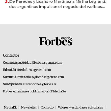
3.
De Paredes y Lisandro Martínez a Mirtha Legrand:
dos argentinos impulsan el negocio del wellness
deportivo y el cuidado corporal
Contactos
Comercial:
publicidad@forbesargentina.com
Editorial:
info@forbesargentina.com
Summit:
summitforbes@forbesargentina.com
Suscripciones:
suscripciones@forbes.ar
Forbes Argentina es publicada por HT Media SA.
MediaKit
|
Newsletter
|
Contacto
|
Valores y estándares editoriales
|