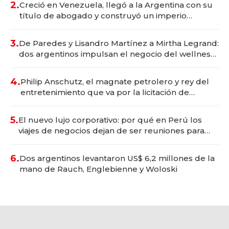
2.
Creció en Venezuela, llegó a la Argentina con su
título de abogado y construyó un imperio
gastronómico que revoluciona las marcas "fast
premium"
3.
De Paredes y Lisandro Martínez a Mirtha Legrand:
dos argentinos impulsan el negocio del wellness
deportivo y el cuidado corporal
4.
Philip Anschutz, el magnate petrolero y rey del
entretenimiento que va por la licitación de
Tecnópolis junto a Fénix
5.
El nuevo lujo corporativo: por qué en Perú los
viajes de negocios dejan de ser reuniones para
convertirse en experiencias transformadoras
6.
Dos argentinos levantaron US$ 6,2 millones de la
mano de Rauch, Englebienne y Woloski