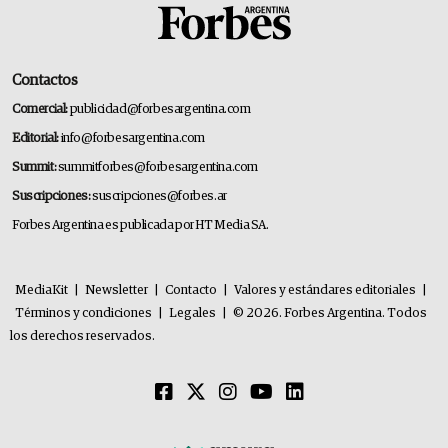
Contactos
Comercial:
publicidad@forbesargentina.com
Editorial:
info@forbesargentina.com
Summit:
summitforbes@forbesargentina.com
Suscripciones:
suscripciones@forbes.ar
Forbes Argentina es publicada por HT Media SA.
MediaKit
|
Newsletter
|
Contacto
|
Valores y estándares editoriales
|
Términos y condiciones
|
Legales
|
© 2026. Forbes Argentina. Todos
los derechos reservados.