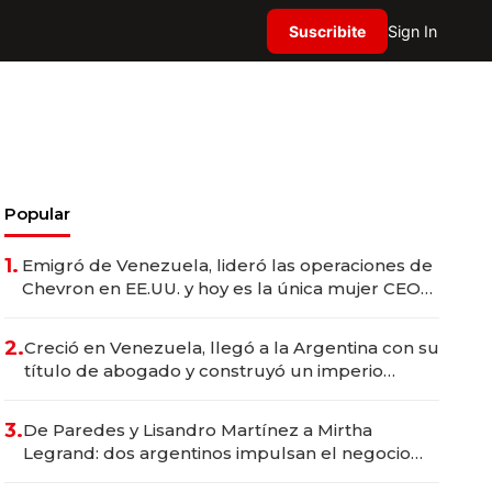
Suscribite
Sign In
Popular
1.
Emigró de Venezuela, lideró las operaciones de
Chevron en EE.UU. y hoy es la única mujer CEO
en Vaca Muerta
2.
Creció en Venezuela, llegó a la Argentina con su
título de abogado y construyó un imperio
gastronómico que revoluciona las marcas "fast
premium"
3.
De Paredes y Lisandro Martínez a Mirtha
Legrand: dos argentinos impulsan el negocio
del wellness deportivo y el cuidado corporal