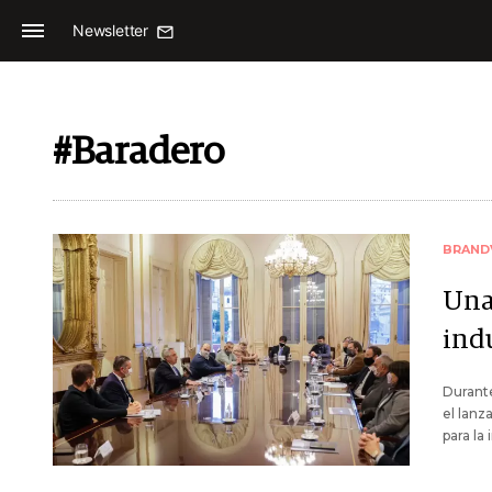
Newsletter
#Baradero
BRAND
Una
ind
Durante
el lanz
para la