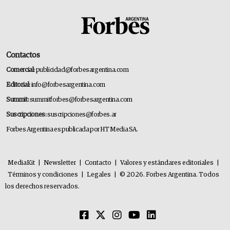
Contactos
Comercial:
publicidad@forbesargentina.com
Editorial:
info@forbesargentina.com
Summit:
summitforbes@forbesargentina.com
Suscripciones:
suscripciones@forbes.ar
Forbes Argentina es publicada por HT Media SA.
MediaKit
|
Newsletter
|
Contacto
|
Valores y estándares editoriales
|
Términos y condiciones
|
Legales
|
© 2026. Forbes Argentina. Todos
los derechos reservados.