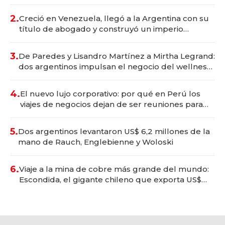
Vaca Muerta
2.
Creció en Venezuela, llegó a la Argentina con su
título de abogado y construyó un imperio
gastronómico que revoluciona las marcas "fast
premium"
3.
De Paredes y Lisandro Martínez a Mirtha Legrand:
dos argentinos impulsan el negocio del wellness
deportivo y el cuidado corporal
4.
El nuevo lujo corporativo: por qué en Perú los
viajes de negocios dejan de ser reuniones para
convertirse en experiencias transformadoras
5.
Dos argentinos levantaron US$ 6,2 millones de la
mano de Rauch, Englebienne y Woloski
6.
Viaje a la mina de cobre más grande del mundo:
Escondida, el gigante chileno que exporta US$
14.000 millones anuales