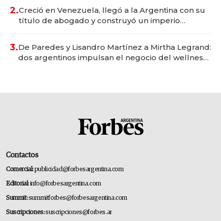
2.
Creció en Venezuela, llegó a la Argentina con su
título de abogado y construyó un imperio
gastronómico que revoluciona las marcas "fast
premium"
3.
De Paredes y Lisandro Martínez a Mirtha Legrand:
dos argentinos impulsan el negocio del wellness
deportivo y el cuidado corporal
Contactos
Comercial:
publicidad@forbesargentina.com
Editorial:
info@forbesargentina.com
Summit:
summitforbes@forbesargentina.com
Suscripciones:
suscripciones@forbes.ar