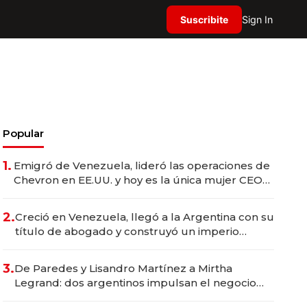
Suscribite
Sign In
Popular
1.
Emigró de Venezuela, lideró las operaciones de
Chevron en EE.UU. y hoy es la única mujer CEO
en Vaca Muerta
2.
Creció en Venezuela, llegó a la Argentina con su
título de abogado y construyó un imperio
gastronómico que revoluciona las marcas "fast
premium"
3.
De Paredes y Lisandro Martínez a Mirtha
Legrand: dos argentinos impulsan el negocio
del wellness deportivo y el cuidado corporal