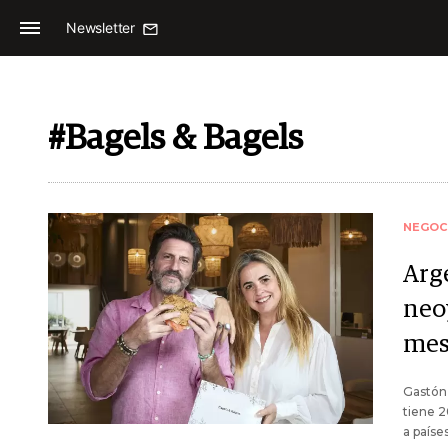
Newsletter
#Bagels & Bagels
NEGOC
Arg
neo
me
Gastón 
tiene 2
a paíse