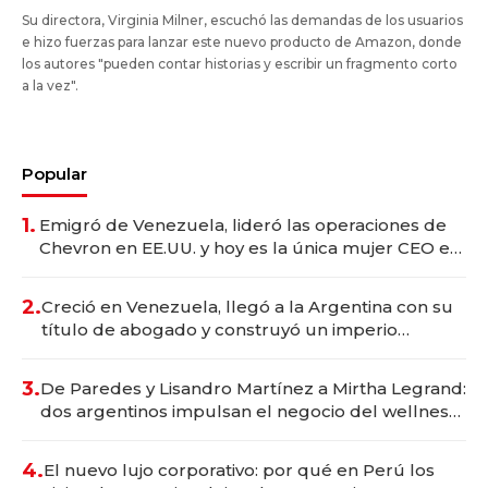
Su directora, Virginia Milner, escuchó las demandas de los usuarios
e hizo fuerzas para lanzar este nuevo producto de Amazon, donde
los autores "pueden contar historias y escribir un fragmento corto
a la vez".
Popular
1.
Emigró de Venezuela, lideró las operaciones de
Chevron en EE.UU. y hoy es la única mujer CEO en
Vaca Muerta
2.
Creció en Venezuela, llegó a la Argentina con su
título de abogado y construyó un imperio
gastronómico que revoluciona las marcas "fast
premium"
3.
De Paredes y Lisandro Martínez a Mirtha Legrand:
dos argentinos impulsan el negocio del wellness
deportivo y el cuidado corporal
4.
El nuevo lujo corporativo: por qué en Perú los