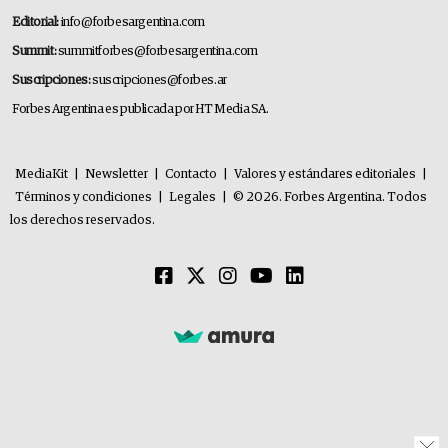
Editorial:
info@forbesargentina.com
Summit:
summitforbes@forbesargentina.com
Suscripciones:
suscripciones@forbes.ar
Forbes Argentina es publicada por HT Media SA.
MediaKit
|
Newsletter
|
Contacto
|
Valores y estándares editoriales
|
Términos y condiciones
|
Legales
|
© 2026. Forbes Argentina. Todos
los derechos reservados.