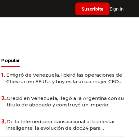
Suscribite
Sign In
Popular
1.
Emigró de Venezuela, lideró las operaciones de
Chevron en EE.UU. y hoy es la única mujer CEO
en Vaca Muerta
2.
Creció en Venezuela, llegó a la Argentina con su
título de abogado y construyó un imperio
gastronómico que revoluciona las marcas "fast
premium"
3.
De la telemedicina transaccional al bienestar
inteligente: la evolución de doc24 para
transformar a las organizaciones