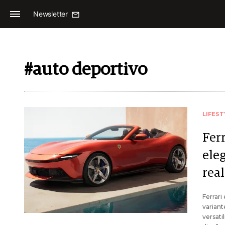
Newsletter
#auto deportivo
LIFEST
Ferr
eleg
real
Ferrari
variant
versati