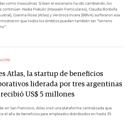
das como masculinas. Si bien el escenario ha ido cambiando, los
s continúan. Nadia Piskulic (Massalin Particulares), Claudia Borbolla
Austral), Gianina Rossi (Atlas) y Verónica Incera (BBVA) surferaron esa
emostraron que todos los ámbitos pueden también ser “terreno
no”.
ACIÓN
es Atlas, la startup de beneficios
porativos liderada por tres argentinas
 recibió US$ 5 millones
e en San Francisco, Atlas creó una plataforma centralizada que
ica el alta de beneficios para empleados distribuidos en hasta 35