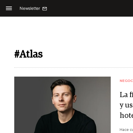
Newsletter
#Atlas
NEGOC
La 
y us
hot
Hace cu