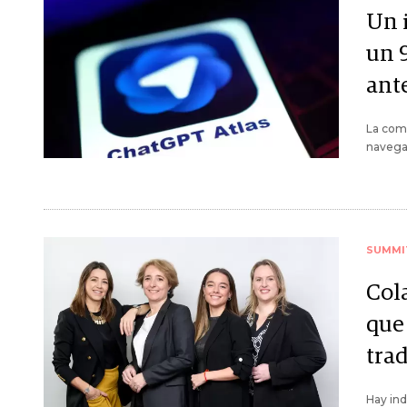
Un 
un 
ant
La comp
navega
SUMMI
Col
que 
tra
Hay ind