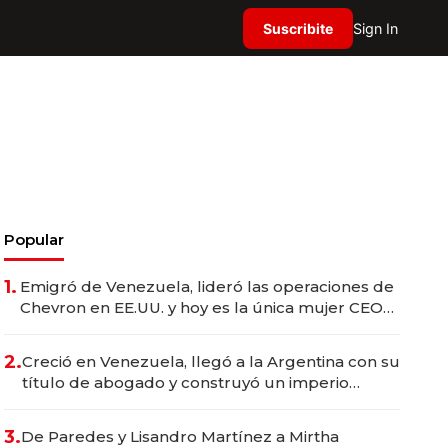
Suscribite
Sign In
Popular
1.
Emigró de Venezuela, lideró las operaciones de
Chevron en EE.UU. y hoy es la única mujer CEO
en Vaca Muerta
2.
Creció en Venezuela, llegó a la Argentina con su
título de abogado y construyó un imperio
gastronómico que revoluciona las marcas "fast
premium"
3.
De Paredes y Lisandro Martínez a Mirtha