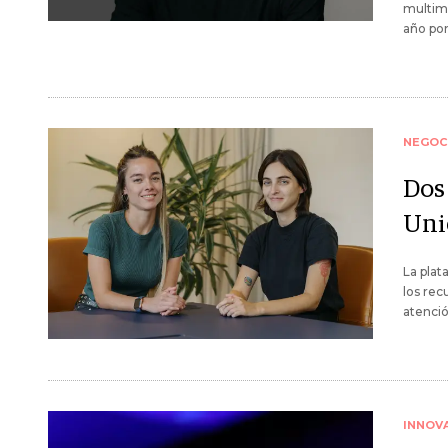
multimi
año por
NEGOC
Dos
Uni
La plat
los rec
atenció
INNOV