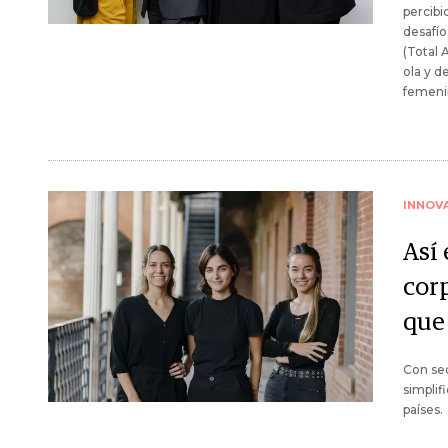
percibi
desafío
(Total 
ola y d
femeni
INNOV
Así 
cor
que
Con sed
simplif
países.