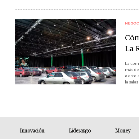
NEGOC
Cóm
La 
La comp
más de 
a este 
la salas
Innovación
Liderazgo
Money