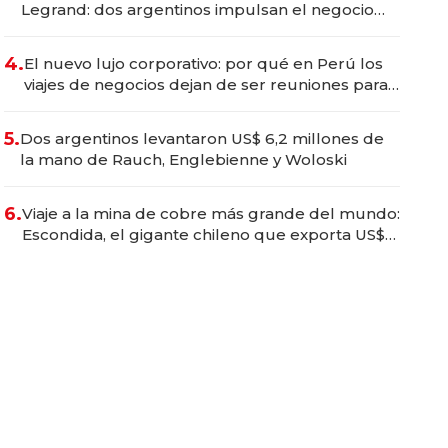
Legrand: dos argentinos impulsan el negocio
del wellness deportivo y el cuidado corporal
4.
El nuevo lujo corporativo: por qué en Perú los
viajes de negocios dejan de ser reuniones para
convertirse en experiencias transformadoras
5.
Dos argentinos levantaron US$ 6,2 millones de
la mano de Rauch, Englebienne y Woloski
6.
Viaje a la mina de cobre más grande del mundo:
Escondida, el gigante chileno que exporta US$
14.000 millones anuales