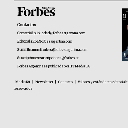
Contactos
Comercial:
publicidad@forbesargentina.com
Editorial:
info@forbesargentina.com
Summit:
summitforbes@forbesargentina.com
Suscripciones:
suscripciones@forbes.ar
Forbes Argentina es publicada por HT Media SA.
MediaKit
|
Newsletter
|
Contacto
|
Valores y estándares editorial
reservados.