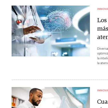
INNOV
Los
más 
ate
Diversa
optimiz
la inte
la aten
INNOV
Cua