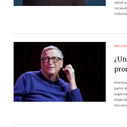
salud a
recaudó
millone
MILLO
¿Un
pron
Mientra
parte d
especia
insalva
terreno