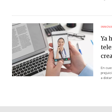
INNOV
Ya 
tel
cre
En cues
prejuic
a distan