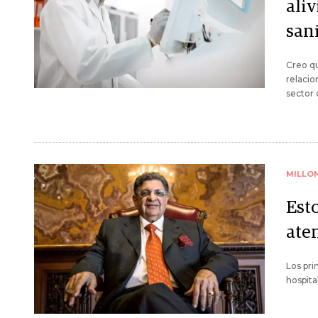
aliv
sani
Creo qu
relacio
sector 
MILLO
Est
ate
Los pri
hospita