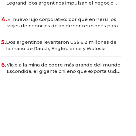
Legrand: dos argentinos impulsan el negocio
del wellness deportivo y el cuidado corporal
4.
El nuevo lujo corporativo: por qué en Perú los
viajes de negocios dejan de ser reuniones para
convertirse en experiencias transformadoras
5.
Dos argentinos levantaron US$ 6,2 millones de
la mano de Rauch, Englebienne y Woloski
6.
Viaje a la mina de cobre más grande del mundo:
Escondida, el gigante chileno que exporta US$
14.000 millones anuales