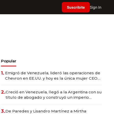
Suscribite
Sign In
Popular
1.
Emigró de Venezuela, lideró las operaciones de
Chevron en EE.UU. y hoy es la única mujer CEO
en Vaca Muerta
2.
Creció en Venezuela, llegó a la Argentina con su
título de abogado y construyó un imperio
gastronómico que revoluciona las marcas "fast
premium"
3.
De Paredes y Lisandro Martínez a Mirtha