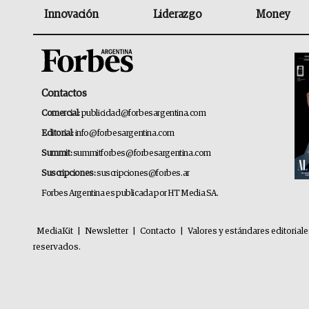
Innovación
Liderazgo
Money
Contactos
Comercial:
publicidad@forbesargentina.com
Editorial:
info@forbesargentina.com
Summit:
summitforbes@forbesargentina.com
Suscripciones:
suscripciones@forbes.ar
Forbes Argentina es publicada por HT Media SA.
MediaKit
|
Newsletter
|
Contacto
|
Valores y estándares editorial
reservados.