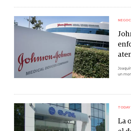
NEGOC
Joh
enf
ate
Joaquín
un mom
TODAY
La 