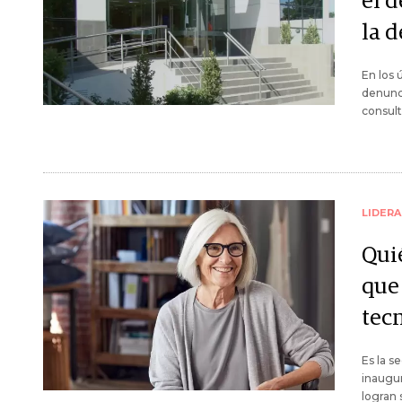
el d
la 
En los 
denunc
consult
LIDER
Qui
que 
tecn
Es la s
inaugur
logran 