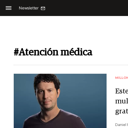
Newsletter
#Atención médica
MILLO
Est
mul
gra
Daniel 