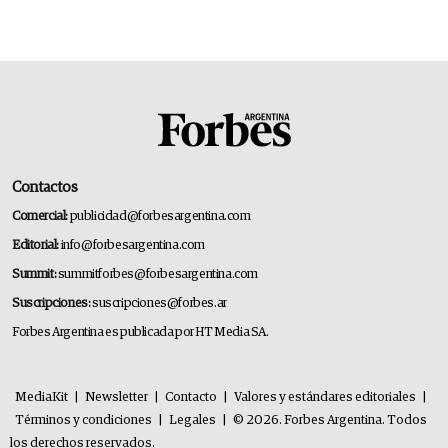
14.000 millones anuales
Contactos
Comercial:
publicidad@forbesargentina.com
Editorial:
info@forbesargentina.com
Summit:
summitforbes@forbesargentina.com
Suscripciones:
suscripciones@forbes.ar
Forbes Argentina es publicada por HT Media SA.
MediaKit
|
Newsletter
|
Contacto
|
Valores y estándares editoriales
|
Términos y condiciones
|
Legales
|
© 2026. Forbes Argentina. Todos
los derechos reservados.