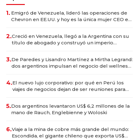
1.
Emigró de Venezuela, lideró las operaciones de
Chevron en EE.UU. y hoy es la única mujer CEO en
Vaca Muerta
2.
Creció en Venezuela, llegó a la Argentina con su
título de abogado y construyó un imperio
gastronómico que revoluciona las marcas "fast
premium"
3.
De Paredes y Lisandro Martínez a Mirtha Legrand:
dos argentinos impulsan el negocio del wellness
deportivo y el cuidado corporal
4.
El nuevo lujo corporativo: por qué en Perú los
viajes de negocios dejan de ser reuniones para
convertirse en experiencias transformadoras
5.
Dos argentinos levantaron US$ 6,2 millones de la
mano de Rauch, Englebienne y Woloski
6.
Viaje a la mina de cobre más grande del mundo:
Escondida, el gigante chileno que exporta US$